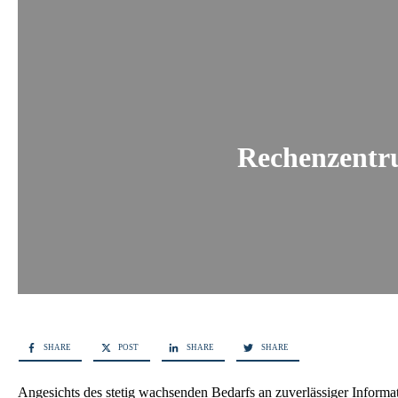
Rechenzentru
SHARE
POST
SHARE
SHARE
Angesichts des stetig wachsenden Bedarfs an zuverlässiger Inform