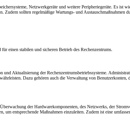
hersysteme, Netzwerkgeräte und weitere Peripheriegeräte. Es ist wic
den. Zudem sollten regelmäßige Wartungs- und Austauschmaßnahmen du
ür einen stabilen und sicheren Betrieb des Rechenzentrums.
tion und Aktualisierung der Rechenzentrumsbetriebssysteme. Administr
 gewährleisten. Dazu gehören auch die Verwaltung von Benutzerkonten
e Überwachung der Hardwarekomponenten, des Netzwerks, der Stromv
n, um entsprechende Maßnahmen einzuleiten. Zudem ist eine umfassende