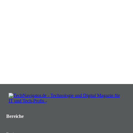
Verwandeln Sie Herausforderungen
in Chancen: Melden Sie sich an für
Insights, die Ihr Business wachsen
lassen!
JETZT KOSTENLOS TEILNEHMEN
Bereiche