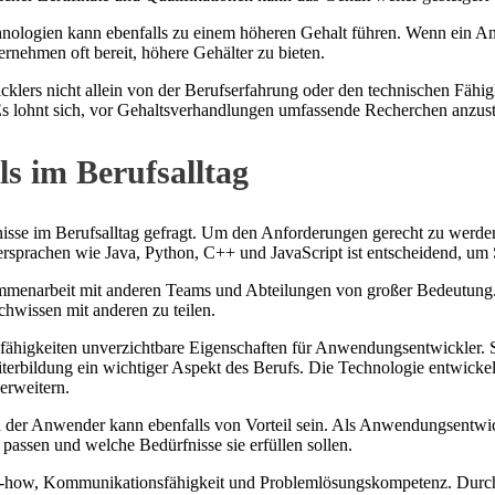
hnologien kann ebenfalls zu einem höheren Gehalt führen. Wenn ein A
nehmen oft bereit, höhere Gehälter zu bieten.
ers nicht allein von der Berufserfahrung oder den technischen Fähig
s lohnt sich, vor Gehaltsverhandlungen umfassende Recherchen anzust
s im Berufsalltag
se im Berufsalltag gefragt. Um den Anforderungen gerecht zu werden,
prachen wie Java, Python, C++ und JavaScript ist entscheidend, um S
ammenarbeit mit anderen Teams und Abteilungen von großer Bedeutung. 
chwissen mit anderen zu teilen.
ähigkeiten unverzichtbare Eigenschaften für Anwendungsentwickler. S
iterbildung ein wichtiger Aspekt des Berufs. Die Technologie entwicke
erweitern.
 der Anwender kann ebenfalls von Vorteil sein. Als Anwendungsentwickl
assen und welche Bedürfnisse sie erfüllen sollen.
-how, Kommunikationsfähigkeit und Problemlösungskompetenz. Durch d