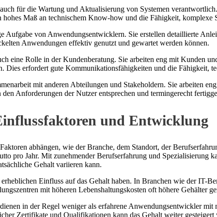
 für die Wartung und Aktualisierung von Systemen verantwortlich. Sie
ein hohes Maß an technischem Know-how und die Fähigkeit, komplexe S
ge Aufgabe von Anwendungsentwicklern. Sie erstellen detaillierte An
twickelten Anwendungen effektiv genutzt und gewartet werden können.
auch eine Rolle in der Kundenberatung. Sie arbeiten eng mit Kunden 
. Dies erfordert gute Kommunikationsfähigkeiten und die Fähigkeit, te
menarbeit mit anderen Abteilungen und Stakeholdern. Sie arbeiten en
den Anforderungen der Nutzer entsprechen und termingerecht fertigges
influssfaktoren und Entwicklung
ktoren abhängen, wie der Branche, dem Standort, der Berufserfahrun
tto pro Jahr. Mit zunehmender Berufserfahrung und Spezialisierung kan
atsächliche Gehalt variieren kann.
 erheblichen Einfluss auf das Gehalt haben. In Branchen wie der IT-Ber
allungszentren mit höheren Lebenshaltungskosten oft höhere Gehälter g
verdienen in der Regel weniger als erfahrene Anwendungsentwickler mit
her Zertifikate und Qualifikationen kann das Gehalt weiter gesteigert