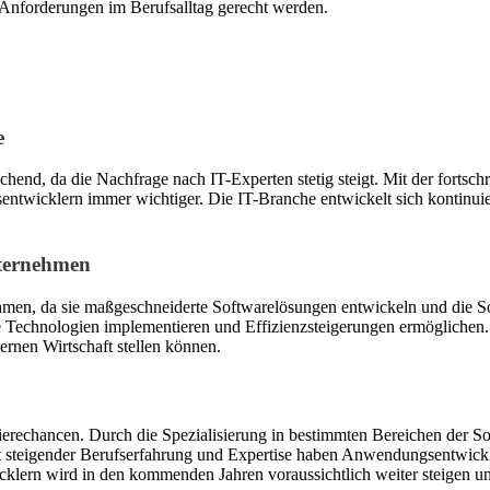
Anforderungen im Berufsalltag gerecht werden.
e
hend, da die Nachfrage nach IT-Experten stetig steigt. Mit der forts
icklern immer wichtiger. Die IT-Branche entwickelt sich kontinuierlic
ternehmen
men, da sie maßgeschneiderte Softwarelösungen entwickeln und die Sof
ve Technologien implementieren und Effizienzsteigerungen ermögliche
rnen Wirtschaft stellen können.
rierechancen. Durch die Spezialisierung in bestimmten Bereichen der 
t steigender Berufserfahrung und Expertise haben Anwendungsentwickle
ern wird in den kommenden Jahren voraussichtlich weiter steigen und