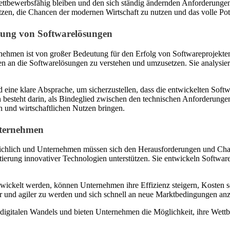
tbewerbsfähig bleiben und den sich ständig ändernden Anforderungen
zen, die Chancen der modernen Wirtschaft zu nutzen und das volle Pot
lung von Softwarelösungen
men ist von großer Bedeutung für den Erfolg von Softwareprojekten.
n die Softwarelösungen zu verstehen und umzusetzen. Sie analysieren 
 eine klare Absprache, um sicherzustellen, dass die entwickelten So
esteht darin, als Bindeglied zwischen den technischen Anforderunge
 und wirtschaftlichen Nutzen bringen.
nternehmen
weichlich und Unternehmen müssen sich den Herausforderungen und Chan
tierung innovativer Technologien unterstützen. Sie entwickeln Softwar
ickelt werden, können Unternehmen ihre Effizienz steigern, Kosten s
r und agiler zu werden und sich schnell an neue Marktbedingungen an
digitalen Wandels und bieten Unternehmen die Möglichkeit, ihre Wettbew