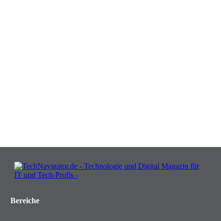
Verwandeln Sie Herausforderungen
in Chancen: Melden Sie sich an für
Insights, die Ihr Business wachsen
lassen!
JETZT KOSTENLOS TEILNEHMEN
Bereiche