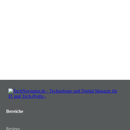
Verwandeln Sie Herausforderungen
in Chancen: Melden Sie sich an für
Insights, die Ihr Business wachsen
lassen!
JETZT KOSTENLOS TEILNEHMEN
Bereiche
Reviews