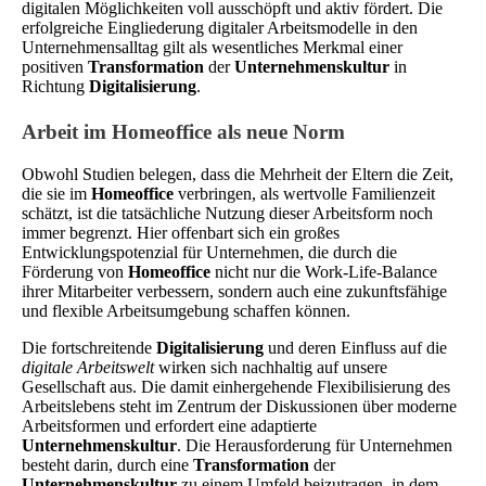
digitalen Möglichkeiten voll ausschöpft und aktiv fördert. Die
erfolgreiche Eingliederung digitaler Arbeitsmodelle in den
Unternehmensalltag gilt als wesentliches Merkmal einer
positiven
Transformation
der
Unternehmenskultur
in
Richtung
Digitalisierung
.
Arbeit im Homeoffice als neue Norm
Obwohl Studien belegen, dass die Mehrheit der Eltern die Zeit,
die sie im
Homeoffice
verbringen, als wertvolle Familienzeit
schätzt, ist die tatsächliche Nutzung dieser Arbeitsform noch
immer begrenzt. Hier offenbart sich ein großes
Entwicklungspotenzial für Unternehmen, die durch die
Förderung von
Homeoffice
nicht nur die Work-Life-Balance
ihrer Mitarbeiter verbessern, sondern auch eine zukunftsfähige
und flexible Arbeitsumgebung schaffen können.
Die fortschreitende
Digitalisierung
und deren Einfluss auf die
digitale Arbeitswelt
wirken sich nachhaltig auf unsere
Gesellschaft aus. Die damit einhergehende Flexibilisierung des
Arbeitslebens steht im Zentrum der Diskussionen über moderne
Arbeitsformen und erfordert eine adaptierte
Unternehmenskultur
. Die Herausforderung für Unternehmen
besteht darin, durch eine
Transformation
der
Unternehmenskultur
zu einem Umfeld beizutragen, in dem