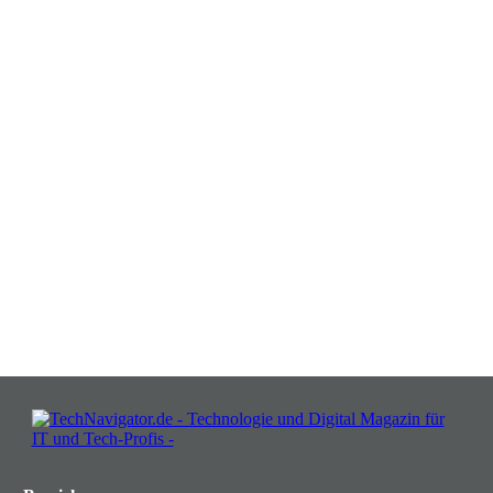
Verwandeln Sie Herausforderungen
in Chancen: Melden Sie sich an für
Insights, die Ihr Business wachsen
lassen!
JETZT KOSTENLOS TEILNEHMEN