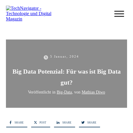
5 Januar, 2024
Big Data Potenzial: Für was ist Big Data
gut?
Veröffentlicht in
Big-Data
, von
Mathias Diwo
SHARE
POST
SHARE
SHARE