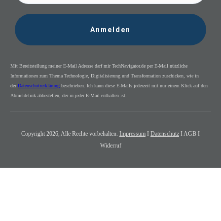
Anmelden
Mit Bereitstellung meiner E-Mail Adresse darf mir TechNavigator.de per E-Mail nützliche
Informationen zum Thema Technologie, Digitalisierung und Transformation zuschicken, wie in
der
Datenschutzerklärung
beschrieben. Ich kann diese E-Mails jederzeit mit nur einem Klick auf den
Abmeldelink abbestellen, der in jeder E-Mail enthalten ist.
Copyright
2026
, Alle Rechte vorbehalten.
Impressum
I
Datenschutz
I AGB I
Widerruf