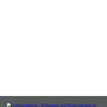
Verwandeln Sie Herausforderungen
in Chancen: Melden Sie sich an für
Insights, die Ihr Business wachsen
lassen!
JETZT KOSTENLOS TEILNEHMEN