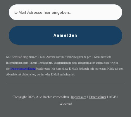
Anmelden
Mit Bereitstellung meiner E-Mail Adresse darf mir TechNavigator.de per E-Mail nützliche
Informationen zum Thema Technologie, Digitalisierung und Transformation zuschicken, wie in
der
Datenschutzerklärung
beschrieben. Ich kann diese E-Mails jederzeit mit nur einem Klick auf den
Abmeldelink abbestellen, der in jeder E-Mail enthalten ist.
Copyright
2026
, Alle Rechte vorbehalten.
Impressum
I
Datenschutz
I AGB I
Widerruf