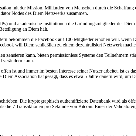
sation mit der Mission, Milliarden von Menschen durch die Schaffung 
 Validator Nodes des Diem Netzwerks zusammen.
SIPs) und akademische Institutionen die Gründungsmitglieder der Diem
Beteiligung an Diem hält.
ern bekommen die Facebook auf 100 Mitglieder erhöhen will, wenn Diem 
 Facebook will Diem schließlich zu einem dezentralisiert Netzwerk mache
 zensieren kann, bieten permissionless Systeme den Teilnehmern stärk
il verändern kann.
ffen ist und immer im besten Interesse seiner Nutzer arbeitet, ist es d
Die Diem Association hat gesagt, dass es etwa 5 Jahre dauern wird, um D
ieben. Die kryptographisch authentifizierte Datenbank wird als öffent
ls die 7 Transaktionen pro Sekunde von Bitcoin. Einer der Validatoren,