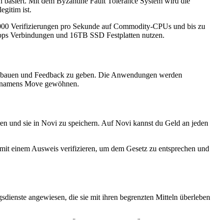
n basiert. Mit dem Byzantine Fault Tolerance System wird die
gitim ist.
.000 Verifizierungen pro Sekunde auf Commodity-CPUs und bis zu
0Mbps Verbindungen und 16TB SSD Festplatten nutzen.
 zu bauen und Feedback zu geben. Die Anwendungen werden
che namens Move gewöhnen.
ren und sie in Novi zu speichern. Auf Novi kannst du Geld an jeden
mit einem Ausweis verifizieren, um dem Gesetz zu entsprechen und
dienste angewiesen, die sie mit ihren begrenzten Mitteln überleben