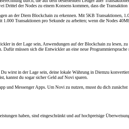
e Berechnung durch, die auf dem bestehenden Ledger aller Transaktione
ei Drittel der Nodes zu einem Konsens kommen, dass die Transaktion le
ungen an der Diem Blockchain zu erkennen. Mit 5KB Transaktionen, 1
, mit 1.000 Transaktionen pro Sekunde zu arbeiten; wenn die Nodes 4
wickler in der Lage sein, Anwendungen auf der Blockchain zu lesen,
 sein. Dafür müssen sich die Entwickler an eine neue Programmierspra
e. Du wirst in der Lage sein, deine lokale Währung in Diemzu konvertie
st, kannst du sogar sicher Geld auf Novi sparen.
sapp und Messenger Apps. Um Novi zu nutzen, musst du dich zunächst 
istungen haben, sind eingeschränkt und auf hochpreisige Überweisungs