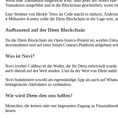
Wenn eine Transaktion eingereicht wird, führt jeder der Nodes ein
Transaktion ausgeführt und in die Blockchain geschrieben, wenn zw
Eine Struktur von Merkle Trees im Code macht es einfach, Änder
4 Milliarden Konten sollte die Diem Blockchain in der Lage sein
Aufbauend auf der Diem Blockchain
Da die Diem Blockchain ein Open-Source-Projekt ist, werden Ent
dezentralisiert und auf einer Smart-Contract-Plattform aufgebaut
Was ist Novi?
Novi (vorher Calibra) ist die Wallet, die für Diem entwickelt wurd
auch überall auf der Welt senden. Und da der Wert von Diem stabil i
Novi funktioniert sowohl als eigenständige App als auch auf What
betrügerische Aktivitäten zu verhindern.
Wie wird Diem den uns helfen?
Menschen, die keinen oder nur begrenzten Zugang zu Finanzdienstle
lassen.