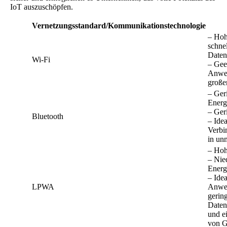
IoT auszuschöpfen.
Vernetzungsstandard/Kommunikationstechnologie
– Hoh
schne
Daten
Wi-Fi
– Gee
Anwe
große
– Ger
Energ
– Ger
Bluetooth
– Idea
Verbi
in un
– Hoh
– Nie
Energ
– Idea
LPWA
Anwe
gerin
Daten
und e
von G