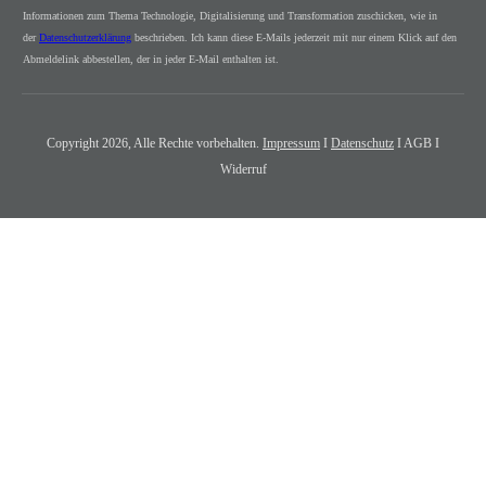
Informationen zum Thema Technologie, Digitalisierung und Transformation zuschicken, wie in
der
Datenschutzerklärung
beschrieben. Ich kann diese E-Mails jederzeit mit nur einem Klick auf den
Abmeldelink abbestellen, der in jeder E-Mail enthalten ist.
Copyright
2026
, Alle Rechte vorbehalten.
Impressum
I
Datenschutz
I AGB I
Widerruf