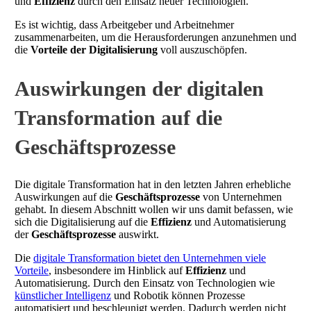
und
Effizienz
durch den Einsatz neuer Technologien.
Es ist wichtig, dass Arbeitgeber und Arbeitnehmer
zusammenarbeiten, um die Herausforderungen anzunehmen und
die
Vorteile der Digitalisierung
voll auszuschöpfen.
Auswirkungen der digitalen
Transformation auf die
Geschäftsprozesse
Die digitale Transformation hat in den letzten Jahren erhebliche
Auswirkungen auf die
Geschäftsprozesse
von Unternehmen
gehabt. In diesem Abschnitt wollen wir uns damit befassen, wie
sich die Digitalisierung auf die
Effizienz
und Automatisierung
der
Geschäftsprozesse
auswirkt.
Die
digitale Transformation bietet den Unternehmen viele
Vorteile
, insbesondere im Hinblick auf
Effizienz
und
Automatisierung. Durch den Einsatz von Technologien wie
künstlicher Intelligenz
und Robotik können Prozesse
automatisiert und beschleunigt werden. Dadurch werden nicht