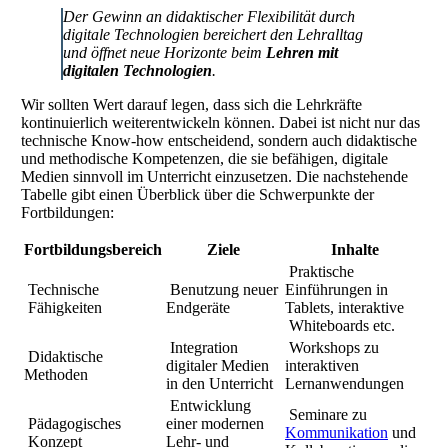
Der Gewinn an didaktischer Flexibilität durch
digitale Technologien bereichert den Lehralltag
und öffnet neue Horizonte beim
Lehren mit
digitalen Technologien
.
Wir sollten Wert darauf legen, dass sich die Lehrkräfte
kontinuierlich weiterentwickeln können. Dabei ist nicht nur das
technische Know-how entscheidend, sondern auch didaktische
und methodische Kompetenzen, die sie befähigen, digitale
Medien sinnvoll im Unterricht einzusetzen. Die nachstehende
Tabelle gibt einen Überblick über die Schwerpunkte der
Fortbildungen:
Fortbildungsbereich
Ziele
Inhalte
Praktische
Technische
Benutzung neuer
Einführungen in
Fähigkeiten
Endgeräte
Tablets, interaktive
Whiteboards etc.
Integration
Workshops zu
Didaktische
digitaler Medien
interaktiven
Methoden
in den Unterricht
Lernanwendungen
Entwicklung
Seminare zu
Pädagogisches
einer modernen
Kommunikation
und
Konzept
Lehr- und