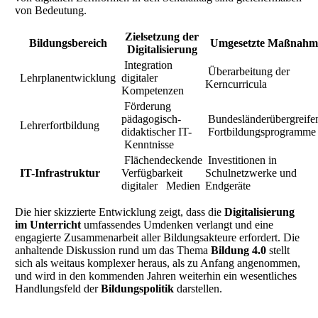
von Bedeutung.
Zielsetzung der
Bildungsbereich
Umgesetzte Maßnahm
Digitalisierung
Integration
Überarbeitung der
Lehrplanentwicklung
digitaler
Kerncurricula
Kompetenzen
Förderung
pädagogisch-
Bundesländerübergreif
Lehrerfortbildung
didaktischer IT-
Fortbildungsprogramme
Kenntnisse
Flächendeckende
Investitionen in
IT-Infrastruktur
Verfügbarkeit
Schulnetzwerke und
digitaler Medien
Endgeräte
Die hier skizzierte Entwicklung zeigt, dass die
Digitalisierung
im Unterricht
umfassendes Umdenken verlangt und eine
engagierte Zusammenarbeit aller Bildungsakteure erfordert. Die
anhaltende Diskussion rund um das Thema
Bildung 4.0
stellt
sich als weitaus komplexer heraus, als zu Anfang angenommen,
und wird in den kommenden Jahren weiterhin ein wesentliches
Handlungsfeld der
Bildungspolitik
darstellen.