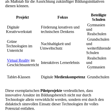
als Maßstab für die Ausrichtung zukünftiger Bildungsinitiativen
dienen können.
Beteiligte
Projekt
Fokus
Schulen
Gymnasien
Digitale
Förderung kreativen und
und
Kreativwerkstatt
technischen Denkens
Realschulen
Grundschulen
Grüne
Nachhaltigkeit und
und
Technologien im
Umweltschutz
weiterführende
Unterricht
Schulen
Realschulen
Virtual Reality
im
Interaktives Lernerlebnis
und
Geschichtsunterricht
Gymnasien
Tablet-Klassen
Digitale
Medienkompetenz
Grundschulen
Diese exemplarischen
Pilotprojekte
verdeutlichen, dass
innovative Ansätze im Bildungsbereich nicht nur durch
Technologie allein verwirklicht werden, sondern erst durch den
didaktisch sinnvollen Einsatz dieser Technologien ihr volles
Potenzial entfalten.