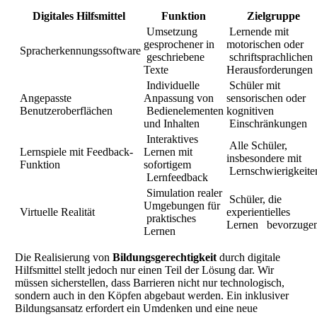
Digitales Hilfsmittel
Funktion
Zielgruppe
Umsetzung
Lernende mit
gesprochener in
motorischen oder
Spracherkennungssoftware
geschriebene
schriftsprachlichen
Texte
Herausforderungen
Individuelle
Schüler mit
Angepasste
Anpassung von
sensorischen oder
Benutzeroberflächen
Bedienelementen
kognitiven
und Inhalten
Einschränkungen
Interaktives
Alle Schüler,
Lernspiele mit Feedback-
Lernen mit
insbesondere mit
Funktion
sofortigem
Lernschwierigkeite
Lernfeedback
Simulation realer
Schüler, die
Umgebungen für
Virtuelle Realität
experientielles
praktisches
Lernen bevorzuge
Lernen
Die Realisierung von
Bildungsgerechtigkeit
durch digitale
Hilfsmittel stellt jedoch nur einen Teil der Lösung dar. Wir
müssen sicherstellen, dass Barrieren nicht nur technologisch,
sondern auch in den Köpfen abgebaut werden. Ein inklusiver
Bildungsansatz erfordert ein Umdenken und eine neue