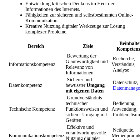
Entwicklung kritischen Denkens im Heer der
Informationen des Internets.
Fähigkeiten zur sicheren und selbstbestimmten Online-
Kommunikation.
Kreative Nutzung digitaler Werkzeuge zur Lösung
komplexer Probleme.
Beinhalte
Bereich
Ziele
Kompeten
Bewertung der
Recherche,
Glaubwürdigkeit und
Informationskompetenz
Verständnis,
Relevanz von
Analyse
Informationen
Sicherer und
Datenschutz,
Datenkompetenz
bewusster
Umgang
Datenmanage
mit eigenen Daten
Grundverständnis
technischer
Bedienung,
Technische Kompetenz
Funktionsweisen und
Anwendung,
sicherer Umgang mit
Problemlösu
Geräten
Effektive und
Netiquette,
verantwortungsvolle
Kommunikationskompetenz
Medienproduk
Nutzung digitaler