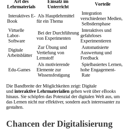
Art des
Einsatz im
Vorteile
Lehrmaterials
Unterricht
Integration
Interaktives E-
Als Hauptlehrmittel
verschiedener Medien,
Book
für ein Thema
Selbstlernphase
Virtuelle
Interaktives und
Bei der Durchführung
Labor-
gefahrloses
von Experimenten
Software
Experimentieren
Zur Übung und
Automatisierte
Digitale
Vertiefung von
Auswertung und
Arbeitsblätter
Lernstoff
Feedback
Als motivierende
Spielbasiertes Lernen,
Edu-Games
Elemente zur
hohe Engagement-
Wissensfestigung
Rate
Die Bandbreite der Möglichkeiten zeigt: Digitale
und
interaktive Lehrmaterialien
gehen weit über eBooks
hinaus. Sie schöpfen das Potenzial der digitalen Welt aus, um
das Lernen nicht nur effektiver, sondern auch interessanter zu
gestalten.
Chancen der Digitalisierung