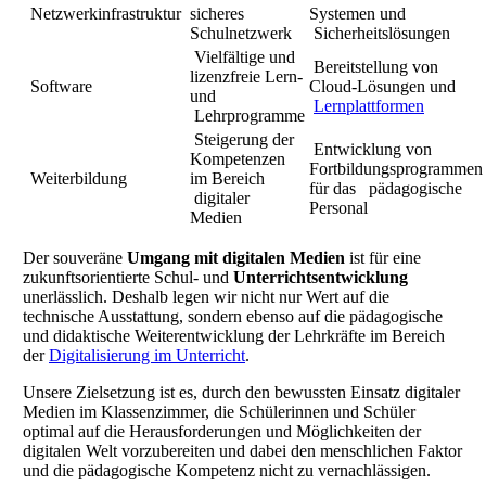
Netzwerkinfrastruktur
sicheres
Systemen und
Schulnetzwerk
Sicherheitslösungen
Vielfältige und
Bereitstellung von
lizenzfreie Lern-
Software
Cloud-Lösungen und
und
Lernplattformen
Lehrprogramme
Steigerung der
Entwicklung von
Kompetenzen
Fortbildungsprogrammen
Weiterbildung
im Bereich
für das pädagogische
digitaler
Personal
Medien
Der souveräne
Umgang mit digitalen Medien
ist für eine
zukunftsorientierte Schul- und
Unterrichtsentwicklung
unerlässlich. Deshalb legen wir nicht nur Wert auf die
technische Ausstattung, sondern ebenso auf die pädagogische
und didaktische Weiterentwicklung der Lehrkräfte im Bereich
der
Digitalisierung im Unterricht
.
Unsere Zielsetzung ist es, durch den bewussten Einsatz digitaler
Medien im Klassenzimmer, die Schülerinnen und Schüler
optimal auf die Herausforderungen und Möglichkeiten der
digitalen Welt vorzubereiten und dabei den menschlichen Faktor
und die pädagogische Kompetenz nicht zu vernachlässigen.