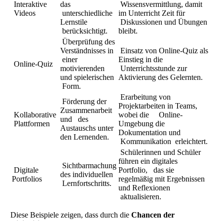
Interaktive
das
Wissensvermittlung, damit
Videos
unterschiedliche
im Unterricht Zeit für
Lernstile
Diskussionen und Übungen
berücksichtigt.
bleibt.
Überprüfung des
Verständnisses in
Einsatz von Online-Quiz als
einer
Einstieg in die
Online-Quiz
motivierenden
Unterrichtsstunde zur
und spielerischen
Aktivierung des Gelernten.
Form.
Erarbeitung von
Förderung der
Projektarbeiten in Teams,
Zusammenarbeit
Kollaborative
wobei die Online-
und des
Plattformen
Umgebung die
Austauschs unter
Dokumentation und
den Lernenden.
Kommunikation erleichtert.
Schülerinnen und Schüler
führen ein digitales
Sichtbarmachung
Digitale
Portfolio, das sie
des individuellen
Portfolios
regelmäßig mit Ergebnissen
Lernfortschritts.
und Reflexionen
aktualisieren.
Diese Beispiele zeigen, dass durch die
Chancen der