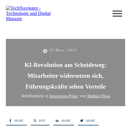
25 März, 2025
KI-Revolution am Scheideweg:
Mitarbeiter widersetzen sich,
Führungskräfte sehen Vorteile
Veröffentlicht in
Innovation-Pulse
, von
Mathias Diwo
SHARE
POST
SHARE
SHARE