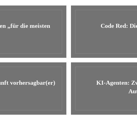
en „für die meisten
Code Red: Di
unft vorhersagbar(er)
KI-Agenten: Zw
Aut