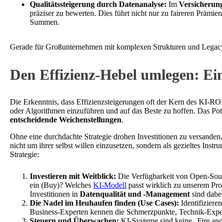
Qualitätssteigerung durch Datenanalyse:
Im
Versicherun
präziser zu bewerten. Dies führt nicht nur zu faireren Prämi
Summen.
Gerade für Großunternehmen mit komplexen Strukturen und Legac
Den Effizienz-Hebel umlegen: Ein
Die Erkenntnis, dass Effizienzsteigerungen oft der Kern des KI-ROI 
oder Algorithmen einzuführen und auf das Beste zu hoffen. Das Potenz
entscheidende Weichenstellungen
.
Ohne eine durchdachte Strategie drohen Investitionen zu versanden,
nicht um ihrer selbst willen einzusetzen, sondern als gezieltes Ins
Strategie:
Investieren mit Weitblick:
Die Verfügbarkeit von Open-Sour
ein (Buy)? Welches
KI-Modell
passt wirklich zu unserem Pro
Investitionen in
Datenqualität und -Management
sind dabei
Die Nadel im Heuhaufen finden (Use Cases):
Identifizieren
Business-Experten kennen die Schmerzpunkte, Technik-Expert
Steuern und Überwachen:
KI-Systeme sind keine „Fire and