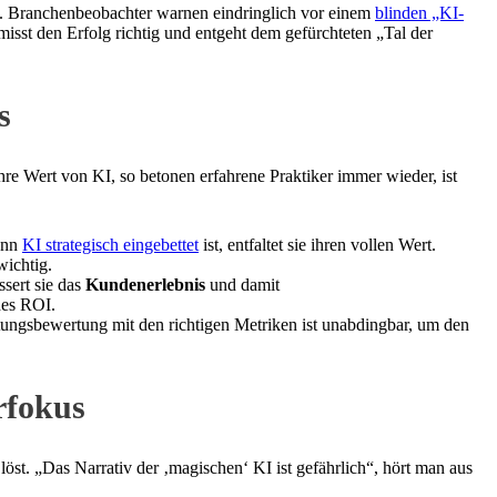
t. Branchenbeobachter warnen eindringlich vor einem
blinden „KI-
misst den Erfolg richtig und entgeht dem gefürchteten „Tal der
s
ahre Wert von KI, so betonen erfahrene Praktiker immer wieder, ist
wenn
KI strategisch eingebettet
ist, entfaltet sie ihren vollen Wert.
wichtig.
sert sie das
Kundenerlebnis
und damit
des ROI.
stungsbewertung mit den richtigen Metriken ist unabdingbar, um den
rfokus
löst. „Das Narrativ der ‚magischen‘ KI ist gefährlich“, hört man aus