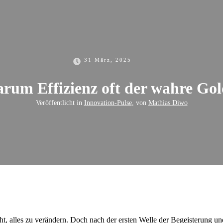
31 März, 2025
um Effizienz oft der wahre Gol
Veröffentlicht in
Innovation-Pulse
, von
Mathias Diwo
cht, alles zu verändern. Doch nach der ersten Welle der Begeisterung un