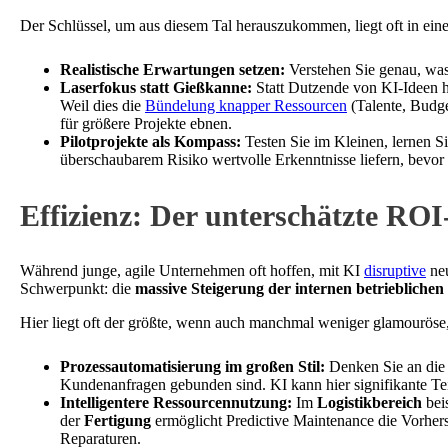
Der Schlüssel, um aus diesem Tal herauszukommen, liegt oft in ei
Realistische Erwartungen setzen:
Verstehen Sie genau, was 
Laserfokus statt Gießkanne:
Statt Dutzende von KI-Ideen h
Weil dies die
Bündelung knapper Ressourcen
(Talente, Budge
für größere Projekte ebnen.
Pilotprojekte als Kompass:
Testen Sie im Kleinen, lernen Si
überschaubarem Risiko wertvolle Erkenntnisse liefern, bevor 
Effizienz: Der unterschätzte ROI
Während junge, agile Unternehmen oft hoffen, mit KI
disruptive
neu
Schwerpunkt: die
massive Steigerung der internen betrieblichen 
Hier liegt oft der größte, wenn auch manchmal weniger glamouröse
Prozessautomatisierung im großen Stil:
Denken Sie an die 
Kundenanfragen gebunden sind. KI kann hier signifikante Tei
Intelligentere Ressourcennutzung:
Im
Logistikbereich
bei
der
Fertigung
ermöglicht Predictive Maintenance die Vorhe
Reparaturen.