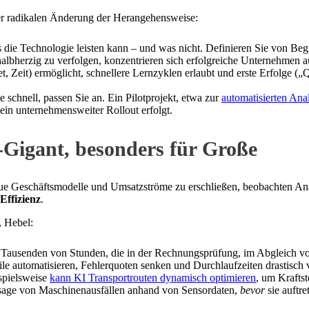
ner radikalen Änderung der Herangehensweise:
die Technologie leisten kann – und was nicht. Definieren Sie von Begin
albherzig zu verfolgen, konzentrieren sich erfolgreiche Unternehmen a
t, Zeit) ermöglicht, schnellere Lernzyklen erlaubt und erste Erfolge („
e schnell, passen Sie an. Ein Pilotprojekt, etwa zur
automatisierten An
ein unternehmensweiter Rollout erfolgt.
-Gigant, besonders für Große
e Geschäftsmodelle und Umsatzströme zu erschließen, beobachten Anal
Effizienz
.
, Hebel:
Tausenden von Stunden, die in der Rechnungsprüfung, im Abgleich von
le automatisieren, Fehlerquoten senken und Durchlaufzeiten drastisch 
spielsweise
kann KI Transportrouten dynamisch optimieren
, um Kraftst
rsage von Maschinenausfällen anhand von Sensordaten,
bevor
sie auftre