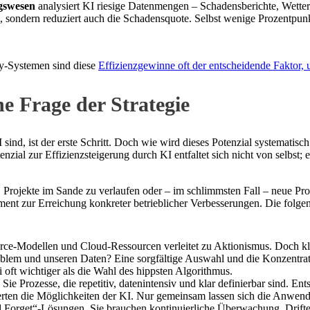
gswesen
analysiert KI riesige Datenmengen – Schadensberichte, Wetter
en, sondern reduziert auch die Schadensquote. Selbst wenige Prozentpu
y-Systemen sind diese
Effizienzgewinne oft der entscheidende Faktor
e Frage der Strategie
sind, ist der erste Schritt. Doch wie wird dieses Potenzial systematis
ial zur Effizienzsteigerung durch KI entfaltet sich nicht von selbst; e
 Projekte im Sande zu verlaufen oder – im schlimmsten Fall – neue Prob
trument zur Erreichung konkreter betrieblicher Verbesserungen. Die fol
ce-Modellen und Cloud-Ressourcen verleitet zu Aktionismus. Doch klu
blem und unseren Daten? Eine sorgfältige Auswahl und die Konzentrat
 oft wichtiger als die Wahl des hippsten Algorithmus.
 Sie Prozesse, die repetitiv, datenintensiv und klar definierbar sind. En
en die Möglichkeiten der KI. Nur gemeinsam lassen sich die Anwendung
 Forget“-Lösungen. Sie brauchen kontinuierliche Überwachung. Drift