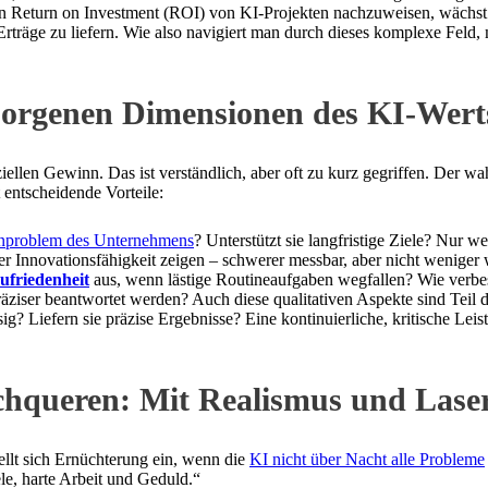
den Return on Investment (ROI) von KI-Projekten nachzuweisen, wächs
Erträge zu liefern. Wie also navigiert man durch dieses komplexe Feld, 
rborgenen Dimensionen des KI-Wert
nziellen Gewinn. Das ist verständlich, aber oft zu kurz gegriffen. Der w
t entscheidende Vorteile:
rnproblem des Unternehmens
? Unterstützt sie langfristige Ziele? Nur 
er Innovationsfähigkeit zeigen – schwerer messbar, aber nicht weniger 
ufriedenheit
aus, wenn lästige Routineaufgaben wegfallen? Wie verbes
äziser beantwortet werden? Auch diese qualitativen Aspekte sind Teil 
g? Liefern sie präzise Ergebnisse? Eine kontinuierliche, kritische Lei
chqueren: Mit Realismus und Lase
llt sich Ernüchterung ein, wenn die
KI nicht über Nacht alle Probleme
le, harte Arbeit und Geduld.“