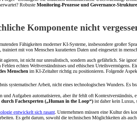
nerwartet? Robuste
Monitoring-Prozesse und Governance-Struktur
chliche Komponente nicht vergesse
anmutenden Fähigkeiten moderner KI-Systeme, insbesondere großer Sprac
 trainiert mit von Menschen kuratierten Daten und eingesetzt in mensc
t agieren, ist nicht nur unrealistisch, sondern auch gefährlich. Sie igno
ehlen echten Weltverständnisses und ethischen Urteilsvermögens. Ein pr
 des Menschen
im KI-Zeitalter richtig zu positionieren. Folgende Aspekt
nis systematischer Arbeit, nicht eines technologischen Wunders. Es bra
und Aufgaben automatisieren, aber ihr fehlt oft Kontextverständnis, 
t durch Fachexperten („Human in the Loop“)
ist daher kein Luxus, 
ologie entwickelt sich rasant
. Unternehmen müssen eine Kultur des kont
n arbeiten. Es geht darum, sowohl die technischen Möglichkeiten als au