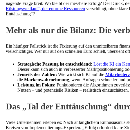
nagende Frage breit: Wo bleibt der messbare Erfolg? Der Druck, 
Rüstungswettlauf“, der enorme Ressourcen
verschlingt, ohne klare 
Enttäuschung“?
Mehr als nur die Bilanz: Die ve
Ein häufiger Fallstrick ist die Fixierung auf den unmittelbaren fina
vielschichtiger. Wer nur auf den schnellen Euro schielt, übersieht of
Strategische Passung ist entscheidend:
Löst die KI ein Ke
Dieser kann sich auch in verbesserter Marktpositionierung od
Jenseits der Zahlen:
Wie wirkt sich KI auf die
Mitarbeiterz
die
Markenwahrnehmung
, wenn Anfragen schneller und pr
Leistung im Fokus:
Funktionieren die Algorithmen zuverlässi
Nutzen – und potenzielle Risiken – realistisch einzuschätzen.
Das „Tal der Enttäuschung“ dur
Viele Unternehmen erleben es: Nach anfänglichem Enthusiasmus ste
Kreisen von Implementierungs-Experten. „Erfolg erfordert klare Zie