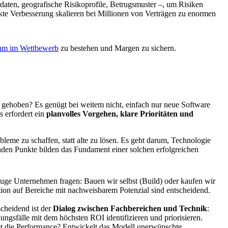
daten, geografische Risikoprofile, Betrugsmuster –, um Risiken
nkte Verbesserung skalieren bei Millionen von Verträgen zu enormen
, um im Wettbewerb
zu bestehen und Margen zu sichern.
ch gehoben? Es genügt bei weitem nicht, einfach nur neue Software
s erfordert ein
planvolles Vorgehen, klare Prioritäten und
leme zu schaffen, statt alte zu lösen. Es geht darum, Technologie
genden Punkte bilden das Fundament einer solchen erfolgreichen
ge Unternehmen fragen: Bauen wir selbst (Build) oder kaufen wir
ion auf Bereiche mit nachweisbarem Potenzial sind entscheidend.
tscheidend ist der
Dialog zwischen Fachbereichen und Technik
:
sfälle mit dem höchsten ROI identifizieren und priorisieren.
et die Performance? Entwickelt das Modell unerwünschte