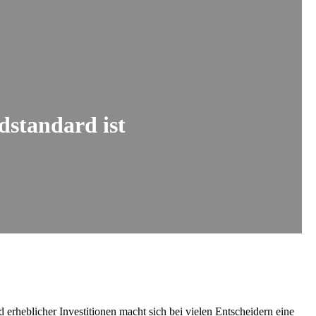
dstandard ist
d erheblicher Investitionen macht sich bei vielen Entscheidern eine