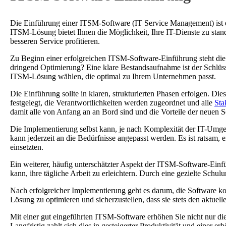
Die Einführung einer ITSM-Software (IT Service Management) ist ein
ITSM-Lösung bietet Ihnen die Möglichkeit, Ihre IT-Dienste zu stand
besseren Service profitieren.
Zu Beginn einer erfolgreichen ITSM-Software-Einführung steht die 
dringend Optimierung? Eine klare Bestandsaufnahme ist der Schlüsse
ITSM-Lösung wählen, die optimal zu Ihrem Unternehmen passt.
Die Einführung sollte in klaren, strukturierten Phasen erfolgen. 
festgelegt, die Verantwortlichkeiten werden zugeordnet und alle
Sta
damit alle von Anfang an an Bord sind und die Vorteile der neuen S
Die Implementierung selbst kann, je nach Komplexität der IT-Umgeb
kann jederzeit an die Bedürfnisse angepasst werden. Es ist ratsam,
einsetzten.
Ein weiterer, häufig unterschätzter Aspekt der ITSM-Software-Einfü
kann, ihre tägliche Arbeit zu erleichtern. Durch eine gezielte Schu
Nach erfolgreicher Implementierung geht es darum, die Software 
Lösung zu optimieren und sicherzustellen, dass sie stets den aktuel
Mit einer gut eingeführten ITSM-Software erhöhen Sie nicht nur die
Langfristig zahlt sich dies in gesteigerter Produktivität und einer 