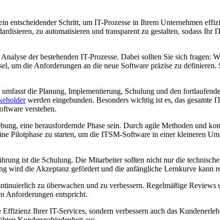
 entscheidender Schritt, um IT-Prozesse in Ihrem Unternehmen effizien
ardisieren, zu automatisieren und transparent zu gestalten, sodass Ihr
Analyse der bestehenden IT-Prozesse. Dabei sollten Sie sich fragen: 
l, um die Anforderungen an die neue Software präzise zu definieren. S
Dies umfasst die Planung, Implementierung, Schulung und den fortlaufen
keholder
werden eingebunden. Besonders wichtig ist es, das gesamte I
oftware verstehen.
ung, eine herausfordernde Phase sein. Durch agile Methoden und konti
 eine Pilotphase zu starten, um die ITSM-Software in einer kleineren 
hrung ist die Schulung. Die Mitarbeiter sollten nicht nur die technisch
lung wird die Akzeptanz gefördert und die anfängliche Lernkurve kann r
kontinuierlich zu überwachen und zu verbessern. Regelmäßige Reviews
len Anforderungen entspricht.
 Effizienz Ihrer IT-Services, sondern verbessern auch das Kundenerlebni
erhöhten Kundenzufriedenheit aus