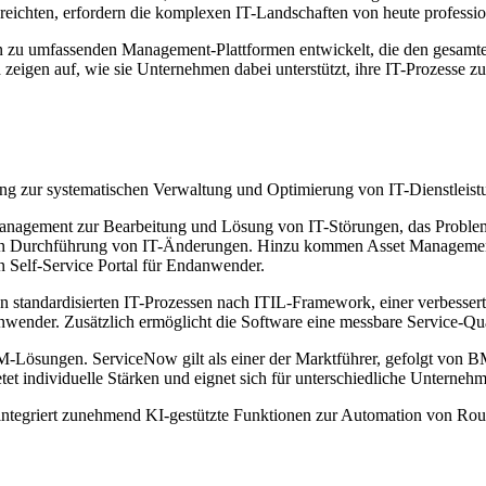
sreichten, erfordern die komplexen IT-Landschaften von heute profes
 zu umfassenden Management-Plattformen entwickelt, die den gesamte
igen auf, wie sie Unternehmen dabei unterstützt, ihre IT-Prozesse zu
ng zur systematischen Verwaltung und Optimierung von IT-Dienstleis
Management zur Bearbeitung und Lösung von IT-Störungen, das Probl
en Durchführung von IT-Änderungen. Hinzu kommen Asset Management z
n Self-Service Portal für Endanwender.
standardisierten IT-Prozessen nach ITIL-Framework, einer verbesserte
nwender. Zusätzlich ermöglicht die Software eine messbare Service-Qua
M-Lösungen. ServiceNow gilt als einer der Marktführer, gefolgt von BM
t individuelle Stärken und eignet sich für unterschiedliche Unterne
integriert zunehmend KI-gestützte Funktionen zur Automation von Rou