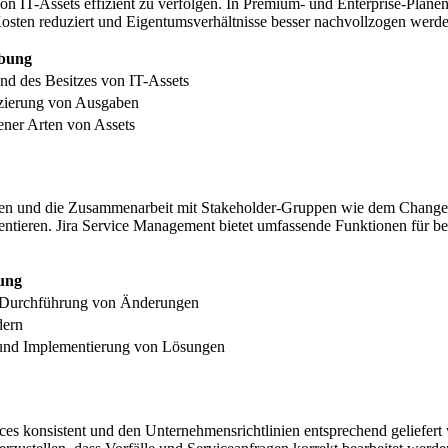
n IT-Assets effizient zu verfolgen. In Premium- und Enterprise-Plän
Kosten reduziert und Eigentumsverhältnisse besser nachvollzogen werd
ibung
d des Besitzes von IT-Assets
zierung von Ausgaben
ner Arten von Assets
en und die Zusammenarbeit mit Stakeholder-Gruppen wie dem Change 
ntieren. Jira Service Management bietet umfassende Funktionen für bei
ung
r Durchführung von Änderungen
dern
 und Implementierung von Lösungen
vices konsistent und den Unternehmensrichtlinien entsprechend gelief