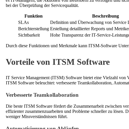
es IT-Managern, die Aktionen von Betreibern zu verfolgen und siche
bei der Überprüfung der Servicequalität.
Funktion
Beschreibung
SLAs
Definition und Überwachung von Service 
Berichterstellung
Erstellung detaillierter Reports und Metrike
Sichtbarkeit
Hohe Transparenz der IT-Service-Leistung
Durch diese Funktionen und Merkmale kann ITSM-Software Unternehme
Vorteile von ITSM Software
IT Service Management (ITSM) Software bietet eine Vielzahl von Vor
ITSM Software beleuchtet: verbesserte Teamkollaboration, Automati
Verbesserte Teamkollaboration
Die beste ITSM Software fördert die Zusammenarbeit zwischen vers
effizienter zusammenzuarbeiten und Probleme schneller zu lösen. 
weniger Missverständnissen führt.
Automatisierung von Abläufen