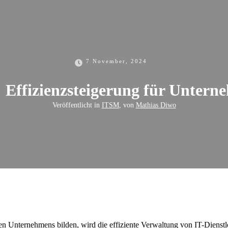
7 November, 2024
 Effizienzsteigerung für Untern
Veröffentlicht in
ITSM
, von
Mathias Diwo
eichen Unternehmens bilden, wird die effiziente Verwaltung von IT-Dien