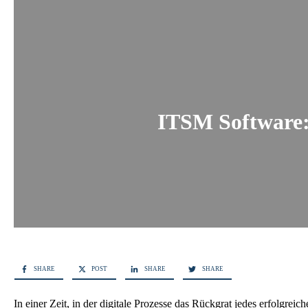
ITSM Software:
SHARE
POST
SHARE
SHARE
In einer Zeit, in der digitale Prozesse das Rückgrat jedes erfolgr