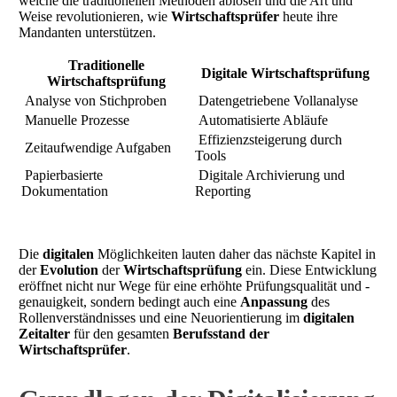
welche die traditionellen Methoden ablösen und die Art und
Weise revolutionieren, wie
Wirtschaftsprüfer
heute ihre
Mandanten unterstützen.
Traditionelle
Digitale Wirtschaftsprüfung
Wirtschaftsprüfung
Analyse von Stichproben
Datengetriebene Vollanalyse
Manuelle Prozesse
Automatisierte Abläufe
Effizienzsteigerung durch
Zeitaufwendige Aufgaben
Tools
Papierbasierte
Digitale Archivierung und
Dokumentation
Reporting
Die
digitalen
Möglichkeiten lauten daher das nächste Kapitel in
der
Evolution
der
Wirtschaftsprüfung
ein. Diese Entwicklung
eröffnet nicht nur Wege für eine erhöhte Prüfungsqualität und -
genauigkeit, sondern bedingt auch eine
Anpassung
des
Rollenverständnisses und eine Neuorientierung im
digitalen
Zeitalter
für den gesamten
Berufsstand der
Wirtschaftsprüfer
.