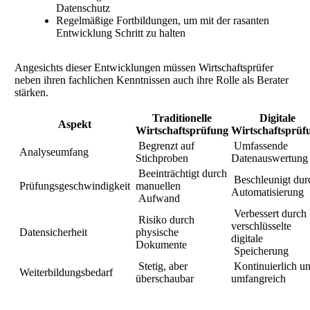
Datenschutz
Regelmäßige Fortbildungen, um mit der rasanten
Entwicklung Schritt zu halten
Angesichts dieser Entwicklungen müssen Wirtschaftsprüfer
neben ihren fachlichen Kenntnissen auch ihre Rolle als Berater
stärken.
Traditionelle
Digitale
Aspekt
Wirtschaftsprüfung
Wirtschaftsprüf
Begrenzt auf
Umfassende
Analyseumfang
Stichproben
Datenauswertung
Beeinträchtigt durch
Beschleunigt dur
Prüfungsgeschwindigkeit
manuellen
Automatisierung
Aufwand
Verbessert durch
Risiko durch
verschlüsselte
Datensicherheit
physische
digitale
Dokumente
Speicherung
Stetig, aber
Kontinuierlich u
Weiterbildungsbedarf
überschaubar
umfangreich